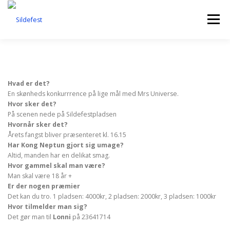
Spring
til
Menu
indhold
FORSIDE
EVENTS
SHOP
OM SILDEFEST
Hvad er det?
En skønheds konkurrrence på lige mål med Mrs Universe.
Hvor sker det?
På scenen nede på Sildefestpladsen
Hvornår sker det?
Årets fangst bliver præsenteret kl. 16.15
Har Kong Neptun gjort sig umage?
Altid, manden har en delikat smag.
Hvor gammel skal man være?
Man skal være 18 år +
Er der nogen præmier
Det kan du tro. 1 pladsen: 4000kr, 2 pladsen: 2000kr, 3 pladsen: 1000kr
Hvor tilmelder man sig?
Det gør man til
Lonni
på 23641714