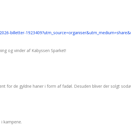
ebold-2026-billetter-1923409?utm_source=organiser&utm_medium=sha
ning og vinder af Kabyssen Sparket!
bent for de gyldne haner i form af fadøl. Desuden bliver der solgt sod
. i kampene.