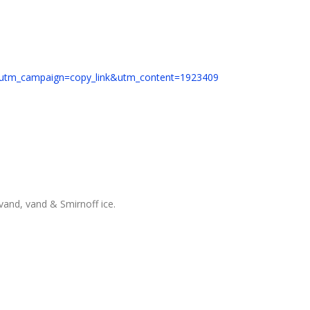
re&utm_campaign=copy_link&utm_content=1923409
avand, vand & Smirnoff ice.